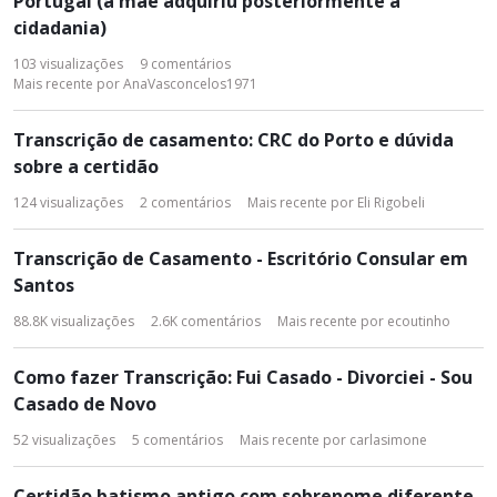
Portugal (a mãe adquiriu posteriormente a
cidadania)
103
visualizações
9
comentários
Mais recente por
AnaVasconcelos1971
Transcrição de casamento: CRC do Porto e dúvida
sobre a certidão
124
visualizações
2
comentários
Mais recente por
Eli Rigobeli
Transcrição de Casamento - Escritório Consular em
Santos
88.8K
visualizações
2.6K
comentários
Mais recente por
ecoutinho
Como fazer Transcrição: Fui Casado - Divorciei - Sou
Casado de Novo
52
visualizações
5
comentários
Mais recente por
carlasimone
Certidão batismo antigo com sobrenome diferente