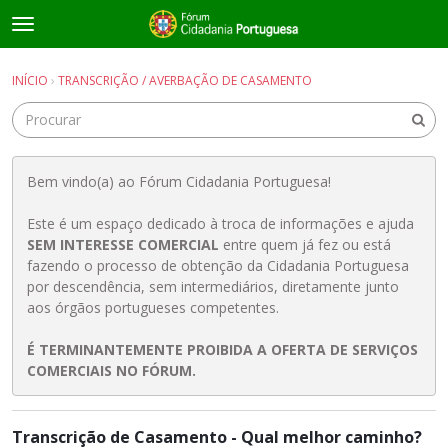
t
o
×
Entrar
·
Registrar-se
g
INÍCIO
›
TRANSCRIÇÃO / AVERBAÇÃO DE CASAMENTO
Entrar
Registrar-se
g
l
e
Salas de discussão
m
e
Bem vindo(a) ao Fórum Cidadania Portuguesa!
Guias e Informações Úteis
n
u
Este é um espaço dedicado à troca de informações e ajuda
SEM INTERESSE COMERCIAL
entre quem já fez ou está
fazendo o processo de obtenção da Cidadania Portuguesa
por descendência, sem intermediários, diretamente junto
aos órgãos portugueses competentes.
É TERMINANTEMENTE PROIBIDA A OFERTA DE SERVIÇOS
COMERCIAIS NO FÓRUM.
L
Transcrição de Casamento - Qual melhor caminho?
i