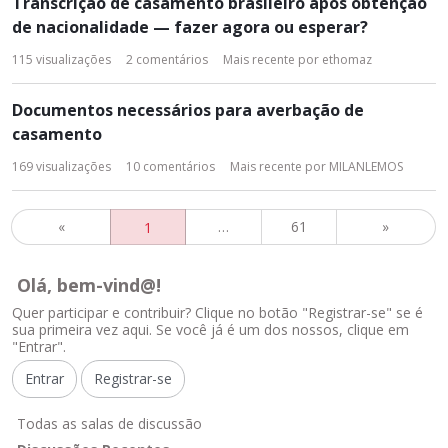
Transcrição de casamento brasileiro após obtenção
de nacionalidade — fazer agora ou esperar?
115
visualizações
2
comentários
Mais recente por
ethomaz
Documentos necessários para averbação de
casamento
169
visualizações
10
comentários
Mais recente por
MILANLEMOS
«
…
61
»
1
Olá, bem-vind@!
Quer participar e contribuir? Clique no botão "Registrar-se" se é
sua primeira vez aqui. Se você já é um dos nossos, clique em
"Entrar".
Entrar
Registrar-se
L
Todas as salas de discussão
i