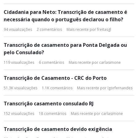
Cidadania para Neto: Transcrição de casamento é
necessária quando o português declarou o filho?
94
visualizações
2
comentários
Mais recente por
freitasgl
Transcrição de casamento para Ponta Delgada ou
pelo Consulado?
119
visualizações
6
comentários
Mais recente por
carlasimone
Transcrição de Casamento - CRC do Porto
51.3K
visualizações
1.1K
comentários
Mais recente por
Igorfernandes
Transcrição casamento consulado RJ
152
visualizações
18
comentários
Mais recente por
carlasimone
Transcrição de casamento devido exigência