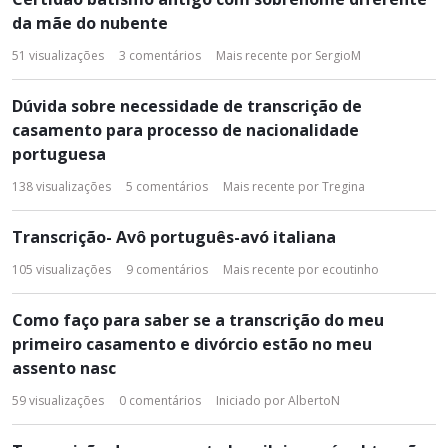
da mãe do nubente
51
visualizações
3
comentários
Mais recente por
SergioM
Dúvida sobre necessidade de transcrição de
casamento para processo de nacionalidade
portuguesa
138
visualizações
5
comentários
Mais recente por
Tregina
Transcrição- Avô português-avó italiana
105
visualizações
9
comentários
Mais recente por
ecoutinho
Como faço para saber se a transcrição do meu
primeiro casamento e divórcio estão no meu
assento nasc
59
visualizações
0
comentários
Iniciado por
AlbertoN