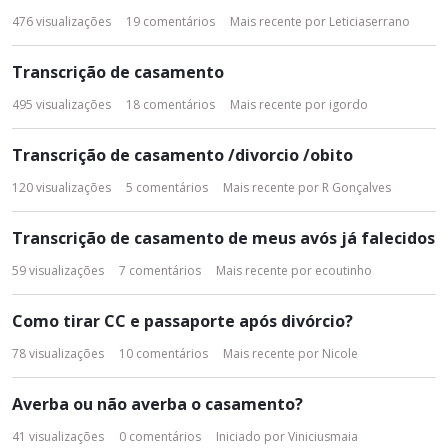
s
476
visualizações
19
comentários
Mais recente por
Leticiaserrano
t
a
Transcrição de casamento
d
e
495
visualizações
18
comentários
Mais recente por
igordo
D
i
Transcrição de casamento /divorcio /obito
s
120
visualizações
5
comentários
Mais recente por
R Gonçalves
c
u
s
Transcrição de casamento de meus avós já falecidos
s
59
visualizações
7
comentários
Mais recente por
ecoutinho
ã
o
Como tirar CC e passaporte após divórcio?
78
visualizações
10
comentários
Mais recente por
Nicole
Averba ou não averba o casamento?
41
visualizações
0
comentários
Iniciado por
Viniciusmaia