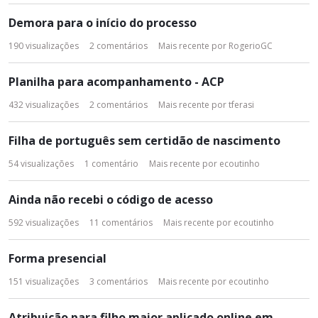
Demora para o início do processo
190
visualizações
2
comentários
Mais recente por
RogerioGC
Planilha para acompanhamento - ACP
432
visualizações
2
comentários
Mais recente por
tferasi
Filha de português sem certidão de nascimento
54
visualizações
1
comentário
Mais recente por
ecoutinho
Ainda não recebi o código de acesso
592
visualizações
11
comentários
Mais recente por
ecoutinho
Forma presencial
151
visualizações
3
comentários
Mais recente por
ecoutinho
Atribuição para filho maior aplicado online em