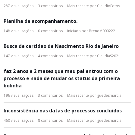
287
visualizações
3
comentários
Mais recente por
ClaudioFotos
Planilha de acompanhamento.
148
visualizações
0
comentários
Iniciado por
BrenoM000222
Busca de certidao de Nascimento Rio de Janeiro
147
visualizações
4
comentários
Mais recente por
ClaudiaS2021
faz 2 anos e 2 meses que meu pai entrou com o
processo e nada de mudar os status da primeira
bolinha
196
visualizações
3
comentários
Mais recente por
guedesmarcia
Inconsistência nas datas de processos concluídos
460
visualizações
8
comentários
Mais recente por
guedesmarcia