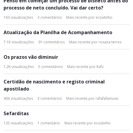
Penso em começar um processo de bisneto antes do
processo de neto concluído. Vai dar certo?
163
visualizações
3
comentários
Mais recente por
ecoutinho
Atualização da Planilha de Acompanhamento
7.1K
visualizações
91
comentários
Mais recente por
rosana terres
Os prazos vão diminuir
1.2K
visualizações
5
comentários
Mais recente por
Rafz
Certidão de nascimento e registo criminal
apostilado
406
visualizações
3
comentários
Mais recente por
rafafafamusic
Sefarditas
135
visualizações
1
comentário
Mais recente por
ecoutinho