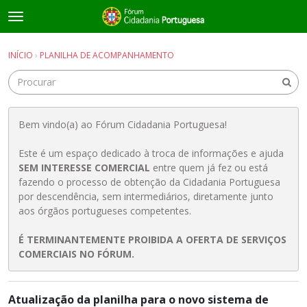
t
o
×
Entrar
·
Registrar-se
g
INÍCIO
›
PLANILHA DE ACOMPANHAMENTO
Entrar
Registrar-se
g
l
e
Salas de discussão
m
e
Bem vindo(a) ao Fórum Cidadania Portuguesa!
Guias e Informações Úteis
n
u
Este é um espaço dedicado à troca de informações e ajuda
SEM INTERESSE COMERCIAL
entre quem já fez ou está
fazendo o processo de obtenção da Cidadania Portuguesa
por descendência, sem intermediários, diretamente junto
aos órgãos portugueses competentes.
É TERMINANTEMENTE PROIBIDA A OFERTA DE SERVIÇOS
COMERCIAIS NO FÓRUM.
L
Atualização da planilha para o novo sistema de
i