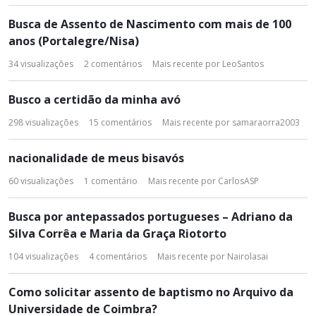
Busca de Assento de Nascimento com mais de 100
anos (Portalegre/Nisa)
34
visualizações
2
comentários
Mais recente por
LeoSantos
Busco a certidão da minha avó
298
visualizações
15
comentários
Mais recente por
samaraorra2003
nacionalidade de meus bisavós
60
visualizações
1
comentário
Mais recente por
CarlosASP
Busca por antepassados portugueses – Adriano da
Silva Corrêa e Maria da Graça Riotorto
104
visualizações
4
comentários
Mais recente por
Nairolasai
Como solicitar assento de baptismo no Arquivo da
Universidade de Coimbra?