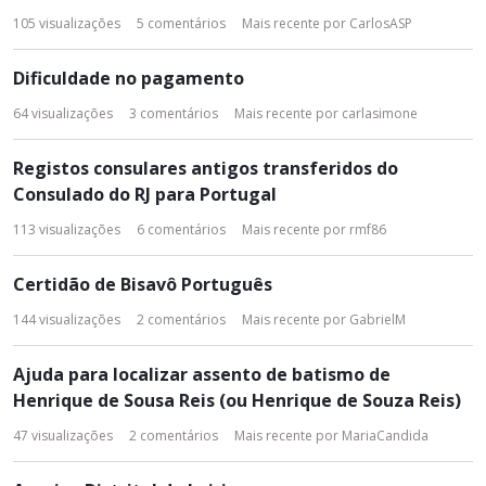
s
105
visualizações
5
comentários
Mais recente por
CarlosASP
t
a
Dificuldade no pagamento
d
e
64
visualizações
3
comentários
Mais recente por
carlasimone
D
i
Registos consulares antigos transferidos do
s
Consulado do RJ para Portugal
c
u
113
visualizações
6
comentários
Mais recente por
rmf86
s
s
Certidão de Bisavô Português
ã
144
visualizações
2
comentários
Mais recente por
GabrielM
o
Ajuda para localizar assento de batismo de
Henrique de Sousa Reis (ou Henrique de Souza Reis)
47
visualizações
2
comentários
Mais recente por
MariaCandida