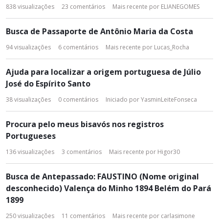
838
visualizações
23
comentários
Mais recente por
ELIANEGOMES
Busca de Passaporte de Antônio Maria da Costa
94
visualizações
6
comentários
Mais recente por
Lucas_Rocha
Ajuda para localizar a origem portuguesa de Júlio
José do Espírito Santo
38
visualizações
0
comentários
Iniciado por
YasminLeiteFonseca
Procura pelo meus bisavós nos registros
Portugueses
136
visualizações
3
comentários
Mais recente por
Higor30
Busca de Antepassado: FAUSTINO (Nome original
desconhecido) Valença do Minho 1894 Belém do Pará
1899
250
visualizações
11
comentários
Mais recente por
carlasimone