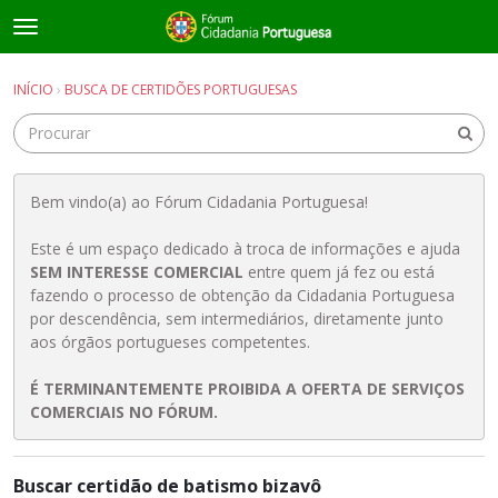
t
o
×
Entrar
·
Registrar-se
g
INÍCIO
›
BUSCA DE CERTIDÕES PORTUGUESAS
Entrar
Registrar-se
g
l
e
Salas de discussão
m
e
Bem vindo(a) ao Fórum Cidadania Portuguesa!
Guias e Informações Úteis
n
u
Este é um espaço dedicado à troca de informações e ajuda
SEM INTERESSE COMERCIAL
entre quem já fez ou está
fazendo o processo de obtenção da Cidadania Portuguesa
por descendência, sem intermediários, diretamente junto
aos órgãos portugueses competentes.
É TERMINANTEMENTE PROIBIDA A OFERTA DE SERVIÇOS
COMERCIAIS NO FÓRUM.
L
Buscar certidão de batismo bizavô
i