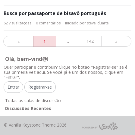
Busca por passaporte de bisavô português
62
visualizações
0
comentários
Iniciado por
steve_duarte
«
…
142
»
1
Olá, bem-vind@!
Quer participar e contribuir? Clique no botão "Registrar-se" se é
sua primeira vez aqui. Se você já é um dos nossos, clique em
"Entrar".
Entrar
Registrar-se
L
Todas as salas de discussão
i
Discussões Recentes
n
k
©
Vanilla Keystone Theme 2026
s
R