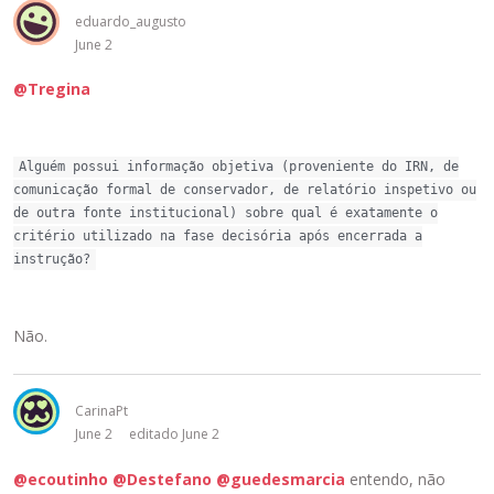
eduardo_augusto
June 2
@Tregina
Alguém possui informação objetiva (proveniente do IRN, de
comunicação formal de conservador, de relatório inspetivo ou
de outra fonte institucional) sobre qual é exatamente o
critério utilizado na fase decisória após encerrada a
instrução?
Não.
CarinaPt
June 2
editado June 2
@ecoutinho
@Destefano
@guedesmarcia
entendo, não