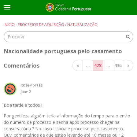
t
o
×
Entrar
·
Registrar-se
g
INÍCIO
›
PROCESSOS DE AQUISIÇÃO / NATURALIZAÇÃO
Entrar
Registrar-se
g
l
e
Salas de discussão
m
Nacionalidade portuguesa pelo casamento
e
Guias e Informações Úteis
n
Comentários
«
…
428
…
436
»
u
RoseMoraes
June 2
Boa tarde a todos !
Por gentileza alguém teria a informação do tempo para o envio
do numero de processo e senha após processo chegar na
conservatória ? No caso Lisboa e processo pelo casamento.
Ouvi comentários de que estão levando até 10 meses ou 12