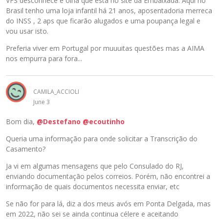
VFS desconhece e olha que está no site da Embaixada. Aqui no
Brasil tenho uma loja infantil há 21 anos, aposentadoria merreca
do INSS , 2 aps que ficarão alugados e uma poupança legal e
vou usar isto.
Preferia viver em Portugal por muuuitas questões mas a AIMA
nos empurra para fora...
CAMILA_ACCIOLI
June 3
Bom dia,
@Destefano
@ecoutinho
Queria uma informação para onde solicitar a Transcrição do
Casamento?
Ja vi em algumas mensagens que pelo Consulado do RJ,
enviando documentação pelos correios. Porém, não encontrei a
informação de quais documentos necessita enviar, etc
Se não for para lá, diz a dos meus avós em Ponta Delgada, mas
em 2022, não sei se ainda continua célere e aceitando