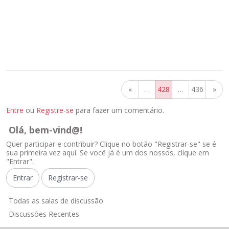
«
…
428
…
436
»
Entre
ou
Registre-se
para fazer um comentário.
Olá, bem-vind@!
Quer participar e contribuir? Clique no botão "Registrar-se" se é
sua primeira vez aqui. Se você já é um dos nossos, clique em
"Entrar".
Entrar
Registrar-se
L
Todas as salas de discussão
i
Discussões Recentes
n