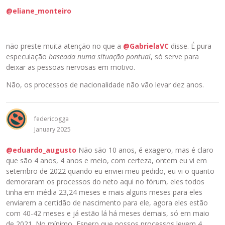
@eliane_monteiro
não preste muita atenção no que a
@GabrielaVC
disse. É pura
especulação
baseada numa situação pontual
, só serve para
deixar as pessoas nervosas em motivo.
Não, os processos de nacionalidade não vão levar dez anos.
federicogga
January 2025
@eduardo_augusto
Não são 10 anos, é exagero, mas é claro
que são 4 anos, 4 anos e meio, com certeza, ontem eu vi em
setembro de 2022 quando eu enviei meu pedido, eu vi o quanto
demoraram os processos do neto aqui no fórum, eles todos
tinha em média 23,24 meses e mais alguns meses para eles
enviarem a certidão de nascimento para ele, agora eles estão
com 40-42 meses e já estão lá há meses demais, só em maio
de 2021. No mínimo, Espero que nossos processos levem 4