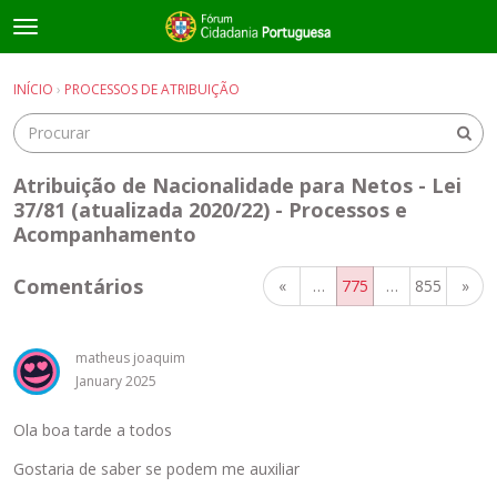
t
o
×
Entrar
·
Registrar-se
g
INÍCIO
›
PROCESSOS DE ATRIBUIÇÃO
Entrar
Registrar-se
g
l
e
Salas de discussão
m
Atribuição de Nacionalidade para Netos - Lei
e
37/81 (atualizada 2020/22) - Processos e
Guias e Informações Úteis
n
Acompanhamento
u
Comentários
«
…
775
…
855
»
matheus joaquim
January 2025
Ola boa tarde a todos
Gostaria de saber se podem me auxiliar