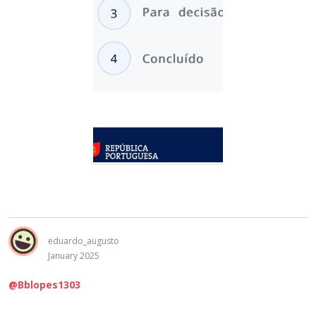
eduardo_augusto
January 2025
@Bblopes1303