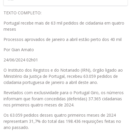
a
o
c
r
e
TEXTO COMPLETO:
p
.
Portugal recebe mais de 63 mil pedidos de cidadania em quatro
o
P
meses
r
a
a
r
Processos aprovados de janeiro a abril estão perto dos 40 mil
d
a
o
v
Por Gian Amato
.
i
24/06/2024 02h01
E
s
l
u
O Instituto dos Registos e do Notariado (IRN), órgão ligado ao
e
a
Ministério da Justiça de Portugal, recebeu 63.059 pedidos de
p
l
cidadania portuguesa de janeiro a abril deste ano.
o
i
d
z
Revelados com exclusividade para o Portugal Giro, os números
e
a
informam que foram concedidas (deferidas) 37.365 cidadanias
s
r
nos primeiros quatro meses de 2024.
e
o
Os 63.059 pedidos desses quatro primeiros meses de 2024
r
e
representam 31,7% do total das 198.436 requisições feitas no
e
l
ano passado.
x
e