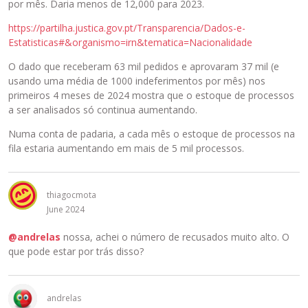
a
por mês. Daria menos de 12,000 para 2023.
P
ç
a
https://partilha.justica.gov.pt/Transparencia/Dados-e-
ã
r
Estatisticas#&organismo=irn&tematica=Nacionalidade
o
a
a
O dado que receberam 63 mil pedidos e aprovaram 37 mil (e
v
b
usando uma média de 1000 indeferimentos por mês) nos
i
a
primeiros 4 meses de 2024 mostra que o estoque de processos
s
i
a ser analisados só continua aumentando.
u
x
a
o
Numa conta de padaria, a cada mês o estoque de processos na
l
.
fila estaria aumentando em mais de 5 mil processos.
i
z
a
thiagocmota
r
June 2024
o
e
@andrelas
nossa, achei o número de recusados muito alto. O
l
que pode estar por trás disso?
e
m
e
andrelas
n