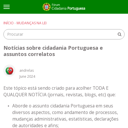
t
o
×
Entrar
·
Registrar-se
g
INÍCIO
›
MUDANÇAS NA LEI
Entrar
Registrar-se
g
l
e
Salas de discussão
m
Notícias sobre cidadania Portuguesa e
e
assuntos correlatos
Guias e Informações Úteis
n
u
andrelas
June 2024
Este tópico está sendo criado para acolher TODA E
QUALQUER NOTÍCIA (jornais, revistas, blogs, etc) que:
Aborde o assunto cidadania Portuguesa em seus
diversos aspectos, como andamento de processos,
mudanças administrativas, estatísticas, declarações
de autoridades e afins;