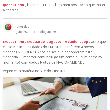
@ecoutinho
, leia meu "EDIT" ali no meu post. Acho que matei
a charada.
andrelas
June 2024
editado June 2024
@ecoutinho
,
@eduardo_augusto
,
@daniellobop
, acho que
é isso mesmo: os dados do Eurostat se referem a novos
cidadãos RESIDENTES dos países que concederam esta
cidadania. O repórter confundiu (assim como eu num primeiro
momento) com dados brutos de NACIONALIDADE.
Vejam esta matéria no site do Eurostat:
E
s
t
e
é
u