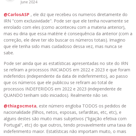
June 2024
t
o
@CarlosASP
, ele diz que recebeu os numeros diretamente do
i
IRN "com exclusividade". Pode ser que ele tenha novamente se
n
enrolado com eles (como aconteceu com a materia anterior),
t
mas eu diria que essa matérie é consequência da anterior (com a
e
correção, ele deve ter ido buscar os números totais). Imagino
i
que ele tenha sido mais cuidadoso dessa vez, mas nunca se
r
sabe.
o
,
Pode ser ainda que as estatísticas apresentadas no site do IRN
p
se refiram a processos INICIADOS em 2022 e 2023 e que foram
r
indeferidos (independente da data de indeferimento), ao passo
e
que os números que ele publicou se refiram ao total de
s
processos INDEFERIDOS em 2022 e 2023 (independente de
s
QUANDO tenham sido iniciados). Realmente não sei.
i
o
@thiagocmota
, este número engloba TODOS os pedidos de
n
nacionalidade (filhos, netos, esposas, sefarditas, etc, etc), e
e
alguns destes são muito mais subjetivos ("ligação efetiva com
o
Portugal", etc) do que outros, tendo provavelmente uma taxa de
b
indeferimento maior. Estatísticas não importam muito, o mais