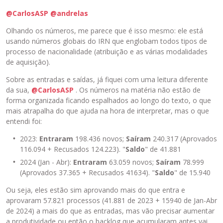
@CarlosASP
@andrelas
Olhando os números, me parece que é isso mesmo: ele está
usando números globais do IRN que englobam todos tipos de
processo de nacionalidade (atribuição e as várias modalidades
de aquisição).
Sobre as entradas e saídas, já fiquei com uma leitura diferente
da sua,
@CarlosASP
. Os números na matéria não estão de
forma organizada ficando espalhados ao longo do texto, o que
mais atrapalha do que ajuda na hora de interpretar, mas o que
entendi foi:
2023:
Entraram
198.436 novos;
Saíram
240.317 (Aprovados
116.094 + Recusados 124.223). "
Saldo
" de 41.881
2024 (Jan - Abr):
Entraram
63.059 novos;
Saíram
78.999
(Aprovados 37.365 + Recusados 41634). "
Saldo
" de 15.940
Ou seja, eles estão sim aprovando mais do que entra e
aprovaram 57.821 processos (41.881 de 2023 + 15940 de Jan-Abr
de 2024) a mais do que as entradas, mas vão precisar aumentar
a produtividade ou então o backlog que acumularam antes vai