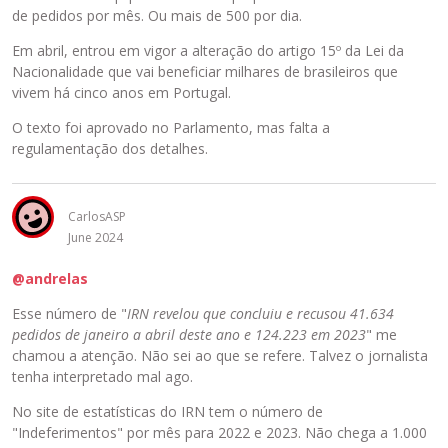
e
e
de pedidos por mês. Ou mais de 500 por dia.
t
o
a
b
Em abril, entrou em vigor a alteração do artigo 15º da Lei da
r
o
Nacionalidade que vai beneficiar milhares de brasileiros que
o
t
vivem há cinco anos em Portugal.
u
ã
O texto foi aprovado no Parlamento, mas falta a
a
o
regulamentação dos detalhes.
t
d
e
e
c
P
l
r
CarlosASP
a
é
June 2024
B
-
a
@andrelas
v
c
i
Esse número de "
IRN revelou que concluiu e recusou 41.634
k
s
pedidos de janeiro a abril deste ano e 124.223 em 2023
" me
s
u
chamou a atenção. Não sei ao que se refere. Talvez o jornalista
p
a
tenha interpretado mal ago.
a
l
c
i
No site de estatísticas do IRN tem o número de
e
z
"Indeferimentos" por mês para 2022 e 2023. Não chega a 1.000
.