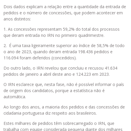
c
m
Dois dados explicam a relação entre a quantidade da entrada de
l
e
pedidos e o número de concessões, que podem acontecer em
u
n
anos distintos:
í
t
d
o
1. As concessões representam 59,2% do total dos processos
o
i
que deram entrada no IRN no primeiro quadrimestre.
u
n
2. É uma taxa ligeiramente superior ao índice de 58,5% de todo
s
t
o ano de 2023, quando deram entrada 198.436 pedidos e
a
e
116.094 foram deferidos (concedidos).
n
i
d
r
Do outro lado, o IRN revelou que concluiu e recusou 41.634
o
o
pedidos de janeiro a abril deste ano e 124.223 em 2023.
a
,
t
p
O IRN esclarece que, nesta fase, não é possível informar o país
e
r
de origem dos candidatos, porque a estatística não é
c
e
automática.
l
s
Ao longo dos anos, a maioria dos pedidos e das concessões de
a
s
cidadania portuguesa diz respeito aos brasileiros.
D
i
e
o
Estes milhares de pedidos têm sobrecarregado o IRN, que
l
n
trabalha com equipe considerada pequena diante dos milhares