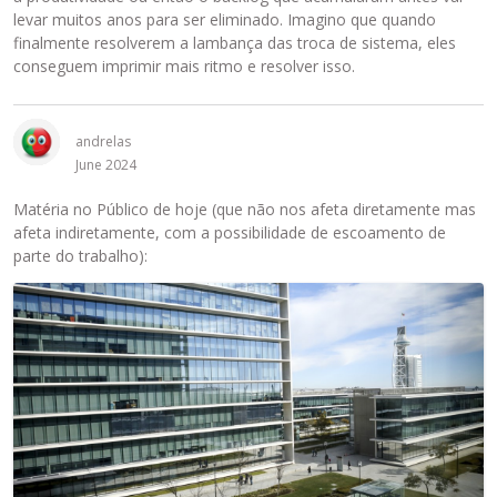
levar muitos anos para ser eliminado. Imagino que quando
finalmente resolverem a lambança das troca de sistema, eles
conseguem imprimir mais ritmo e resolver isso.
andrelas
June 2024
Matéria no Público de hoje (que não nos afeta diretamente mas
afeta indiretamente, com a possibilidade de escoamento de
parte do trabalho):
E
s
t
e
é
u
m
e
l