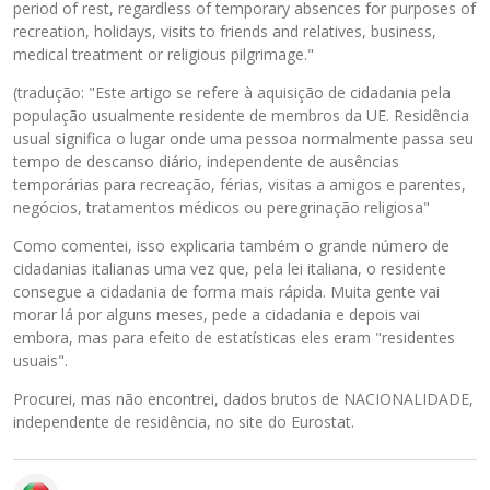
period of rest, regardless of temporary absences for purposes of
o
recreation, holidays, visits to friends and relatives, business,
r
medical treatment or religious pilgrimage."
a
d
(tradução: "Este artigo se refere à aquisição de cidadania pela
o
população usualmente residente de membros da UE. Residência
.
usual significa o lugar onde uma pessoa normalmente passa seu
E
tempo de descanso diário, independente de ausências
l
temporárias para recreação, férias, visitas a amigos e parentes,
e
negócios, tratamentos médicos ou peregrinação religiosa"
p
Como comentei, isso explicaria também o grande número de
o
cidadanias italianas uma vez que, pela lei italiana, o residente
d
consegue a cidadania de forma mais rápida. Muita gente vai
e
morar lá por alguns meses, pede a cidadania e depois vai
s
embora, mas para efeito de estatísticas eles eram "residentes
e
usuais".
r
e
Procurei, mas não encontrei, dados brutos de NACIONALIDADE,
x
independente de residência, no site do Eurostat.
c
l
u