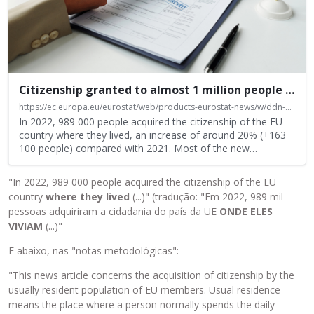
m
e
l
e
m
e
Citizenship granted to almost 1 million people in 2022
n
t
https://ec.europa.eu/eurostat/web/products-eurostat-news/w/ddn-20240229-1
o
In 2022, 989 000 people acquired the citizenship of the EU
e
country where they lived, an increase of around 20% (+163
100 people) compared with 2021. Most of the new
…
x
t
e
"In 2022, 989 000 people acquired the citizenship of the EU
r
country
where they lived
(...)" (tradução: "Em 2022, 989 mil
n
pessoas adquiriram a cidadania do país da UE
ONDE ELES
o
VIVIAM
(...)"
i
E abaixo, nas "notas metodológicas":
n
c
"This news article concerns the acquisition of citizenship by the
o
usually resident population of EU members. Usual residence
r
means the place where a person normally spends the daily
p