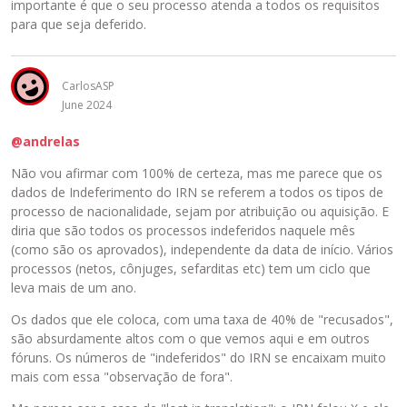
o
importante é que o seu processo atenda a todos os requisitos
t
para que seja deferido.
ã
o
d
CarlosASP
e
June 2024
P
r
@andrelas
é
Não vou afirmar com 100% de certeza, mas me parece que os
-
dados de Indeferimento do IRN se referem a todos os tipos de
v
processo de nacionalidade, sejam por atribuição ou aquisição. E
i
diria que são todos os processos indeferidos naquele mês
s
(como são os aprovados), independente da data de início. Vários
u
processos (netos, cônjuges, sefarditas etc) tem um ciclo que
a
leva mais de um ano.
l
i
Os dados que ele coloca, com uma taxa de 40% de "recusados",
z
são absurdamente altos com o que vemos aqui e em outros
a
fóruns. Os números de "indeferidos" do IRN se encaixam muito
ç
mais com essa "observação de fora".
ã
o