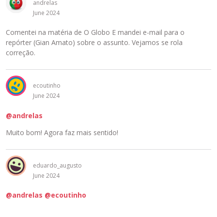
andrelas
í
June 2024
d
o
Comentei na matéria de O Globo E mandei e-mail para o
u
repórter (Gian Amato) sobre o assunto. Vejamos se rola
s
correção.
a
n
d
o
ecoutinho
a
June 2024
t
@andrelas
e
c
Muito bom! Agora faz mais sentido!
l
a
D
eduardo_augusto
e
June 2024
l
e
@andrelas
@ecoutinho
t
a