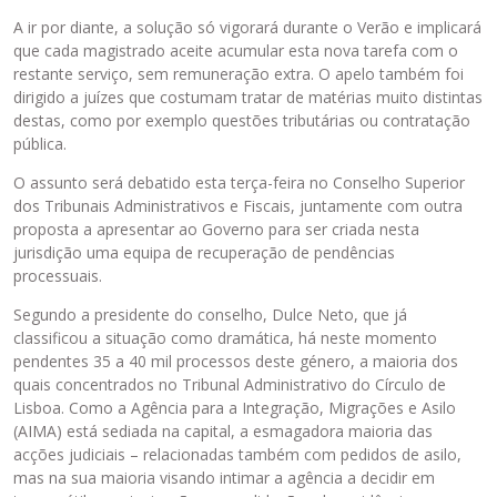
d
A ir por diante, a solução só vigorará durante o Verão e implicará
o
que cada magistrado aceite acumular esta nova tarefa com o
.
restante serviço, sem remuneração extra. O apelo também foi
E
dirigido a juízes que costumam tratar de matérias muito distintas
l
destas, como por exemplo questões tributárias ou contratação
e
pública.
p
O assunto será debatido esta terça-feira no Conselho Superior
o
dos Tribunais Administrativos e Fiscais, juntamente com outra
d
proposta a apresentar ao Governo para ser criada nesta
e
jurisdição uma equipa de recuperação de pendências
s
processuais.
e
r
Segundo a presidente do conselho, Dulce Neto, que já
e
classificou a situação como dramática, há neste momento
x
pendentes 35 a 40 mil processos deste género, a maioria dos
c
quais concentrados no Tribunal Administrativo do Círculo de
l
Lisboa. Como a Agência para a Integração, Migrações e Asilo
u
(AIMA) está sediada na capital, a esmagadora maioria das
í
acções judiciais – relacionadas também com pedidos de asilo,
d
mas na sua maioria visando intimar a agência a decidir em
o