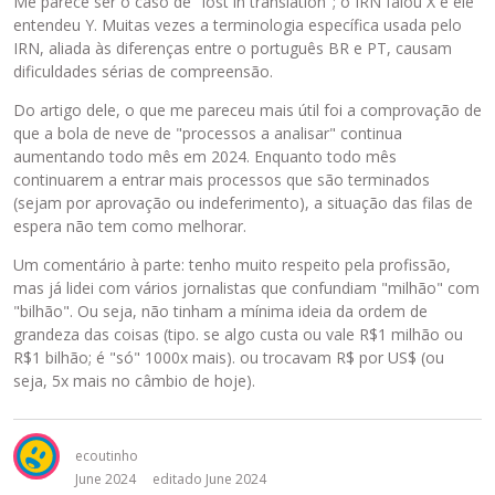
Me parece ser o caso de "lost in translation"; o IRN falou X e ele
a
entendeu Y. Muitas vezes a terminologia específica usada pelo
b
IRN, aliada às diferenças entre o português BR e PT, causam
a
dificuldades sérias de compreensão.
i
Do artigo dele, o que me pareceu mais útil foi a comprovação de
x
que a bola de neve de "processos a analisar" continua
o
aumentando todo mês em 2024. Enquanto todo mês
.
continuarem a entrar mais processos que são terminados
(sejam por aprovação ou indeferimento), a situação das filas de
espera não tem como melhorar.
Um comentário à parte: tenho muito respeito pela profissão,
mas já lidei com vários jornalistas que confundiam "milhão" com
"bilhão". Ou seja, não tinham a mínima ideia da ordem de
grandeza das coisas (tipo. se algo custa ou vale R$1 milhão ou
R$1 bilhão; é "só" 1000x mais). ou trocavam R$ por US$ (ou
seja, 5x mais no câmbio de hoje).
ecoutinho
June 2024
editado June 2024