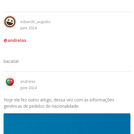
o
r
d
e
e
x
P
eduardo_augusto
c
r
June 2024
l
é
u
-
@andrelas
í
v
d
i
o
s
u
bacana!
u
s
a
a
l
n
andrelas
i
d
June 2024
z
o
a
a
Hoje ele fez outro artigo, dessa vez com as informações
ç
t
genéricas de pedidos de nacionalidade:
ã
e
o
E
c
a
s
l
b
t
a
a