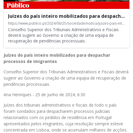
e
m
e
Juízes do país inteiro mobilizados para despachar processos de imigrantes
n
https://www.publico.pt/2024/06/25/sociedade/noticia/juizes-pais-inteiro-mobilizados-despachar-processos-imigrantes-2095135?utm_content=manhas&utm_term=Juizes%2Bdo%2Bpais%2Binteiro%2Bmobilizados%2Bpara%2Bdespachar%2Bprocessos%2Bde%2Bimigrantes&utm_campaign=55&utm_source=e-goi&utm_medium=email
t
Conselho Superior dos Tribunais Administrativos e Fiscais
o
deverá sugerir ao Governo a criação de uma equipa de
e
recuperação de pendências processuais.
x
t
Juízes do país inteiro mobilizados para despachar
e
processos de imigrantes
r
n
Conselho Superior dos Tribunais Administrativos e Fiscais deverá
o
sugerir ao Governo a criação de uma equipa de recuperação de
i
pendências processuais.
n
Ana Henriques - 25 de Junho de 2024, 6:30
c
o
Juízes dos tribunais administrativos e fiscais de todo o país
r
foram sondados para despacharem processos judiciais
p
relacionados com os pedidos de residência em Portugal
o
apresentados pelos imigrantes, cuja resolução sempre esteve
r
concentrada em Lisboa, onde se acumulam milhares de acções.
a