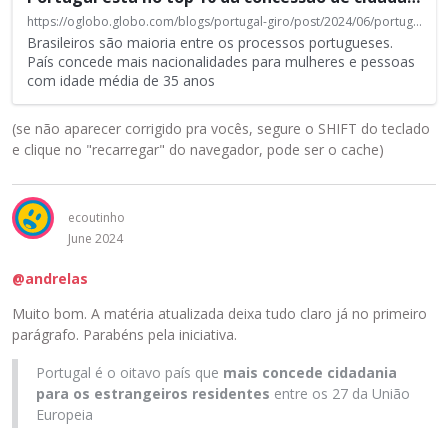
o
n
i
https://oglobo.globo.com/blogs/portugal-giro/post/2024/06/portugal-esta-no-top-10-da-concessao-de-cidadania-europeia-veja-o-ranking.ghtml
t
Brasileiros são maioria entre os processos portugueses.
n
e
País concede mais nacionalidades para mulheres e pessoas
c
i
com idade média de 35 anos
o
r
r
o
p
(se não aparecer corrigido pra vocês, segure o SHIFT do teclado
,
o
e clique no "recarregar" do navegador, pode ser o cache)
p
r
r
a
e
d
ecoutinho
s
o
June 2024
s
.
i
E
@andrelas
o
l
n
Muito bom. A matéria atualizada deixa tudo claro já no primeiro
e
e
parágrafo. Parabéns pela iniciativa.
p
o
o
b
Portugal é o oitavo país que
mais concede cidadania
d
o
para os estrangeiros residentes
entre os 27 da União
e
t
Europeia
s
ã
e