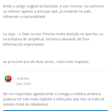
r
o
lendo o artigo original da Eurostat, é isso mesmo. Os numeros
u
se referem apenas a pessoas que, já residindo no país,
a
obtiveram a nacionalidade.
t
e
c
ou seja… o Gian ou nao Prestou muita atenção no que leu, ou
l
na tentativa de simplificar, terminou deixando de fora
a
informacoes importantes.
B
a
c
eu já escrevi pra ele duas vezes , nunca tive reaposta…
k
s
p
a
andrelas
c
June 2024
e
Ele me respondeu agradecendo e corrigiu a matéria (embora
.
pudesse ter sido mais explícito e reforçado que não se trata de
P
número total de cidadanias):
a
r