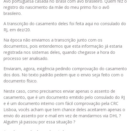
n
Avó portuguesa casada no Brasil com avô brasileiro. Quem fez o
t
registro do nascimento da mãe do meu primo foi o avô
e
brasileiro.
i
A transcrição do casamento deles foi feita aqui no consulado do
r
RJ, em dez/20.
o
,
Na época não enviamos a transcrição junto com os
p
documentos, pois entendemos que esta informação já estaria
r
registrada nos sistemas deles, quando chegasse a hora do
e
processo ser analisado.
s
s
Enviaram, agora, exigência pedindo comprovação do casamento
i
dos dois. No texto padrão pedem que o envio seja feito com o
o
documento físico.
n
Neste caso, como precisamos enviar apenas o assento de
e
casamento, que é um documento emitido pelo consulado do RJ
o
e é um documento interno com fácil comprovação pela CRC
b
Lisboa, vocês acham que tem chance deles aceitarem apenas o
o
envio do assento por e-mail em vez de mandarmos via DHL ?
t
Alguém já passou por essa situação ?
ã
o