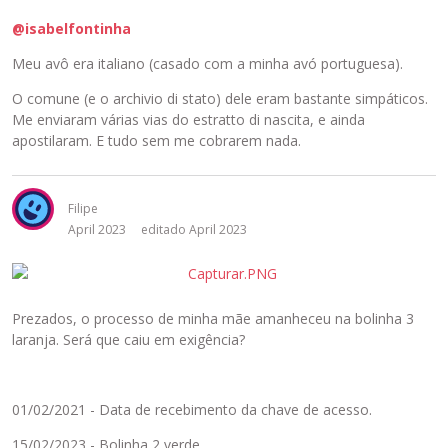
o
@isabelfontinha
r
a
Meu avô era italiano (casado com a minha avó portuguesa).
d
o
O comune (e o archivio di stato) dele eram bastante simpáticos.
.
Me enviaram várias vias do estratto di nascita, e ainda
E
apostilaram. E tudo sem me cobrarem nada.
l
e
p
Filipe
o
April 2023
editado April 2023
d
e
s
e
Prezados, o processo de minha mãe amanheceu na bolinha 3
r
laranja. Será que caiu em exigência?
e
x
c
l
01/02/2021 - Data de recebimento da chave de acesso.
u
15/02/2023 - Bolinha 2 verde.