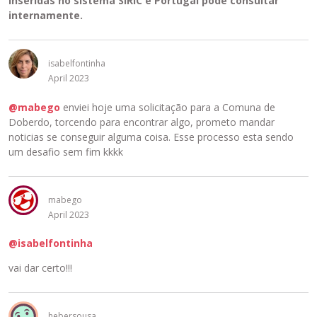
inseridas no sistema SIRIC e Portugal pode consultar
t
internamente.
e
c
l
isabelfontinha
a
April 2023
D
e
@mabego
enviei hoje uma solicitação para a Comuna de
l
Doberdo, torcendo para encontrar algo, prometo mandar
e
noticias se conseguir alguma coisa. Esse processo esta sendo
t
um desafio sem fim kkkk
a
r
o
mabego
u
April 2023
a
t
@isabelfontinha
e
c
vai dar certo!!!
l
a
B
hebersousa