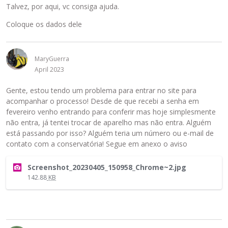
Talvez, por aqui, vc consiga ajuda.
Coloque os dados dele
MaryGuerra
April 2023
Gente, estou tendo um problema para entrar no site para
acompanhar o processo! Desde de que recebi a senha em
fevereiro venho entrando para conferir mas hoje simplesmente
não entra, já tentei trocar de aparelho mas não entra. Alguém
está passando por isso? Alguém teria um número ou e-mail de
contato com a conservatória! Segue em anexo o aviso
E
Screenshot_20230405_150958_Chrome~2.jpg
s
142.88
KB
t
e
é
u
m