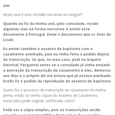
o
sim
d
Nesse caso é uma certidão narrativa ou integral?
e
s
Quando eu fiz da minha avó, pelo consulado, recebi
e
algumas vias na forma narrativa. E enviei este
r
documento à Portugal. Envie o documento que vc tiver de
e
Loulé.
x
c
Eu enviei também o assento de baptismo com o
l
casamento averbado, pois eu tinha feito o pedido depois
u
da transcrição. Só que, no meu caso, pedi no Arquivo
í
Distrital. Perguntei antes se o consulado já tinha enviado
d
a anotação da transcrição de casamento è eles, demorou
o
uns dias e o próprio AD me avisou que já estava averbado.
u
Então fiz o pedido da reprodução do assento de baptismo.
s
Quem fez o processo de transcrição do casamento foi minha
a
prima, então só tenho cópias do Assento de Casamento,
n
necessário pedir original, certificada, certo?
d
o
Pode ser a cópia simples, pois as transcrições estão
a