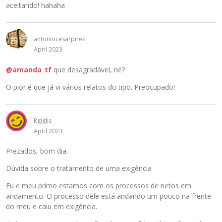
a
aceitando! hahaha
v
i
s
antoniocesarpires
u
April 2023
a
l
@amanda_tf
que desagradável, né?
i
O pior é que já vi vários relatos do tipo. Preocupado!
z
a
r
o
Rgiglis
e
April 2023
l
e
Prezados, bom dia.
m
Dúvida sobre o tratamento de uma exigência
e
n
Eu e meu primo estamos com os processos de netos em
t
andamento. O processo dele está andando um pouco na frente
o
do meu e caiu em exigência.
i