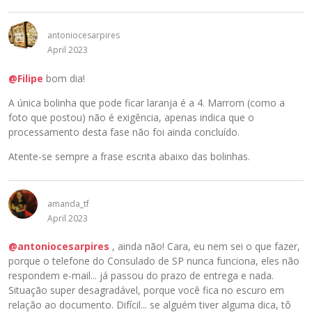
o
u
antoniocesarpires
a
April 2023
t
e
@Filipe
bom dia!
c
l
A única bolinha que pode ficar laranja é a 4. Marrom (como a
a
foto que postou) não é exigência, apenas indica que o
B
processamento desta fase não foi ainda concluído.
a
Atente-se sempre a frase escrita abaixo das bolinhas.
c
k
s
p
amanda_tf
a
April 2023
c
e
@antoniocesarpires
, ainda não! Cara, eu nem sei o que fazer,
.
porque o telefone do Consulado de SP nunca funciona, eles não
P
respondem e-mail... já passou do prazo de entrega e nada.
a
Situação super desagradável, porque você fica no escuro em
r
relação ao documento. Difícil... se alguém tiver alguma dica, tô