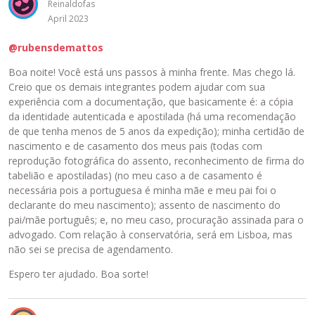
u
Reinaldofas
a
April 2023
l
i
@rubensdemattos
z
Boa noite! Você está uns passos à minha frente. Mas chego lá.
a
Creio que os demais integrantes podem ajudar com sua
ç
experiência com a documentação, que basicamente é: a cópia
ã
da identidade autenticada e apostilada (há uma recomendação
o
de que tenha menos de 5 anos da expedição); minha certidão de
a
nascimento e de casamento dos meus pais (todas com
b
reprodução fotográfica do assento, reconhecimento de firma do
a
tabelião e apostiladas) (no meu caso a de casamento é
i
necessária pois a portuguesa é minha mãe e meu pai foi o
x
declarante do meu nascimento); assento de nascimento do
o
pai/mãe português; e, no meu caso, procuração assinada para o
.
advogado. Com relação à conservatória, será em Lisboa, mas
não sei se precisa de agendamento.
Espero ter ajudado. Boa sorte!