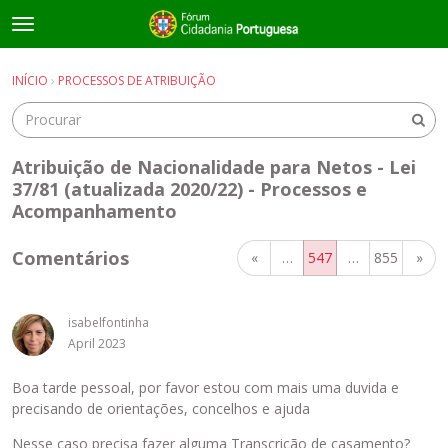
t
o
×
Entrar
·
Registrar-se
g
INÍCIO
›
PROCESSOS DE ATRIBUIÇÃO
Entrar
Registrar-se
g
l
e
Salas de discussão
m
Atribuição de Nacionalidade para Netos - Lei
e
37/81 (atualizada 2020/22) - Processos e
Guias e Informações Úteis
n
Acompanhamento
u
Comentários
«
…
547
…
855
»
isabelfontinha
April 2023
Boa tarde pessoal, por favor estou com mais uma duvida e
precisando de orientações, concelhos e ajuda
Nesse caso precisa fazer alguma Transcrição de casamento?