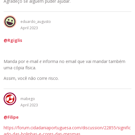
Agradeço se alguém puder ajudar.
d
e
P
eduardo_augusto
r
April 2023
é
-
@Rgiglis
v
i
s
Manda por e-mail
e
informa no email que vai mandar também
u
uma cópia física.
a
l
Assim, você não corre risco.
i
z
a
mabego
ç
April 2023
ã
o
@Filipe
a
b
https://forum.cidadaniaportuguesa.com/discussion/22855/signific
a
ado-das-bolinhas-e-cores-das-mesmas