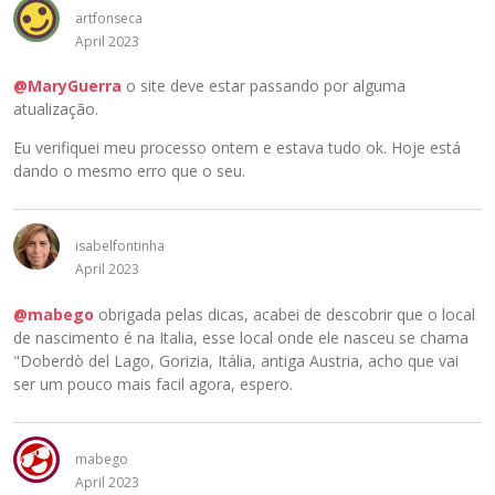
e
artfonseca
l
April 2023
e
@MaryGuerra
o site deve estar passando por alguma
m
atualização.
e
n
Eu verifiquei meu processo ontem e estava tudo ok. Hoje está
t
dando o mesmo erro que o seu.
o
e
x
isabelfontinha
t
April 2023
e
r
@mabego
obrigada pelas dicas, acabei de descobrir que o local
n
de nascimento é na Italia, esse local onde ele nasceu se chama
o
"Doberdò del Lago, Gorizia, Itália, antiga Austria, acho que vai
i
ser um pouco mais facil agora, espero.
n
c
o
r
mabego
p
April 2023