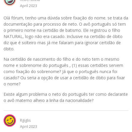
a
April 2023
c
k
Olá fórum, tenho uma dúvida sobre fixação do nome. se trata da
s
documentação para processo de neto. O avô português só tem
p
o primeiro nome na certidão de batismo. Ele registrou o filho
a
NATURAL, logo não era casado. Inclusive na certidão de óbito
c
diz que é solteiro mas já me falaram para ignorar certidão de
e
óbito.
.
P
Na certidão de nascimento do filho e do neto tem o mesmo
a
nome e sobrenome do português , (1) essas certidões servem
r
como fixação do sobrenome? Já que o português nunca foi
a
casado? Ou seria a opção de usar a certidão de óbito para fixar
v
o nome?
i
s
Existe algum problema o neto do português ter como declarante
u
o avô materno alheio a linha da nacionalidade?
a
l
i
Rgiglis
z
April 2023
a