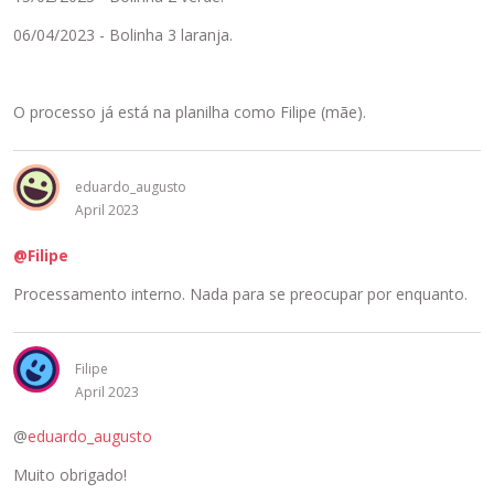
í
d
06/04/2023 - Bolinha 3 laranja.
o
u
s
O processo já está na planilha como Filipe (mãe).
a
n
d
o
eduardo_augusto
a
April 2023
t
@Filipe
e
c
Processamento interno. Nada para se preocupar por enquanto.
l
a
D
Filipe
e
April 2023
l
e
@
eduardo_augusto
t
a
Muito obrigado!
r