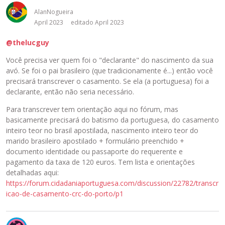
s
AlanNogueira
s
April 2023
editado April 2023
i
o
@thelucguy
n
e
Você precisa ver quem foi o "declarante" do nascimento da sua
o
avó. Se foi o pai brasileiro (que tradicionamente é...) então você
b
precisará transcrever o casamento. Se ela (a portuguesa) foi a
o
declarante, então não seria necessário.
t
Para transcrever tem orientação aqui no fórum, mas
ã
basicamente precisará do batismo da portuguesa, do casamento
o
inteiro teor no brasil apostilada, nascimento inteiro teor do
d
marido brasileiro apostilado + formulário preenchido +
e
documento identidade ou passaporte do requerente e
P
pagamento da taxa de 120 euros. Tem lista e orientações
r
detalhadas aqui:
é
https://forum.cidadaniaportuguesa.com/discussion/22782/transcr
-
icao-de-casamento-crc-do-porto/p1
v
i
s