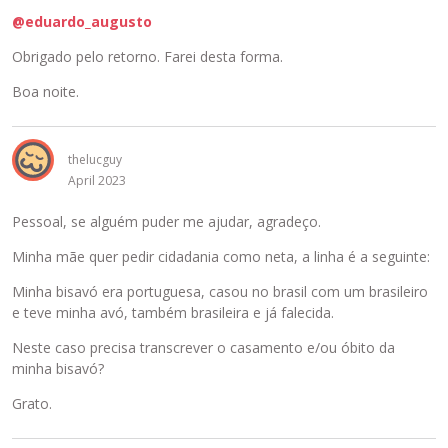
r
@eduardo_augusto
o
Obrigado pelo retorno. Farei desta forma.
e
l
Boa noite.
e
m
e
thelucguy
n
April 2023
t
o
Pessoal, se alguém puder me ajudar, agradeço.
i
n
Minha mãe quer pedir cidadania como neta, a linha é a seguinte:
t
e
Minha bisavó era portuguesa, casou no brasil com um brasileiro
i
e teve minha avó, também brasileira e já falecida.
r
Neste caso precisa transcrever o casamento e/ou óbito da
o
minha bisavó?
,
p
Grato.
r
e