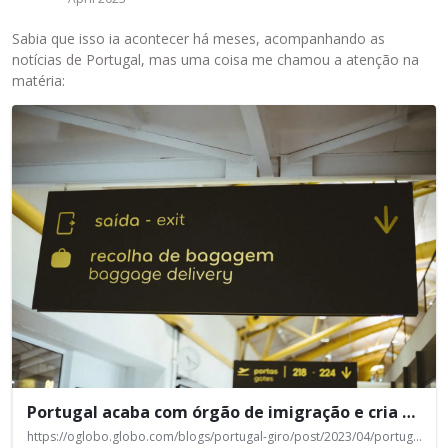
Sabia que isso ia acontecer há meses, acompanhando as
notícias de Portugal, mas uma coisa me chamou a atenção na
matéria:
E
s
t
e
é
u
m
e
l
e
m
e
n
t
o
Portugal acaba com órgão de imigração e cria nova agência
e
https://oglobo.globo.com/blogs/portugal-giro/post/2023/04/portugal-acaba-com-orgao-de-imigracao-e-cria-nova-agencia.ghtml