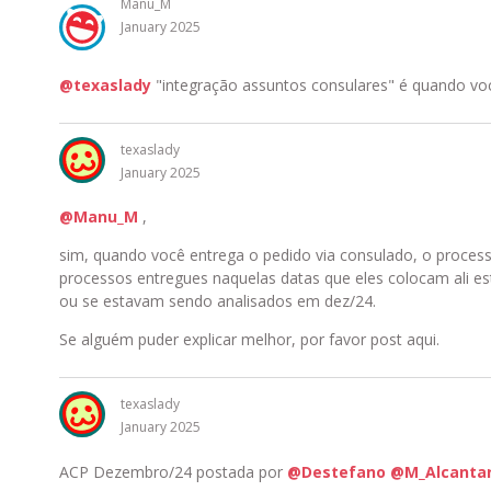
Manu_M
January 2025
@texaslady
"integração assuntos consulares" é quando vo
texaslady
January 2025
@Manu_M
,
sim, quando você entrega o pedido via consulado, o process
processos entregues naquelas datas que eles colocam ali 
ou se estavam sendo analisados em dez/24.
Se alguém puder explicar melhor, por favor post aqui.
texaslady
January 2025
ACP Dezembro/24 postada por
@Destefano
@M_Alcanta