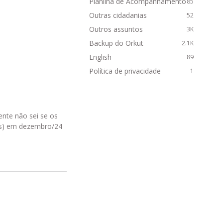
Planilha de Acompanhamento
85
Outras cidadanias
52
Outros assuntos
3K
Backup do Orkut
2.1K
English
89
Política de privacidade
1
ente não sei se os
os) em dezembro/24