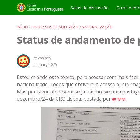
Salas de discussão
Guias e Inf
INÍCIO
›
PROCESSOS DE AQUISIÇÃO / NATURALIZAÇÃO
Status de andamento de 
texaslady
January 2025
Estou criando este tópico, para acessar com mais fac
nacionalidade. Todos que obtiverem acesso a informa
Mas por favor observem se já não houve uma postagem 
dezembro/24 da CRC Lisboa, postada por
.
@IMM