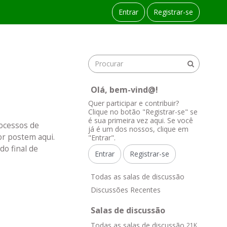
Entrar
Registrar-se
Olá, bem-vind@!
Quer participar e contribuir?
Clique no botão "Registrar-se" se
é sua primeira vez aqui. Se você
rocessos de
já é um dos nossos, clique em
or postem aqui.
"Entrar".
o final de
Entrar
Registrar-se
L
Todas as salas de discussão
i
Discussões Recentes
n
k
Salas de discussão
s
Todas as salas de discussão
21K