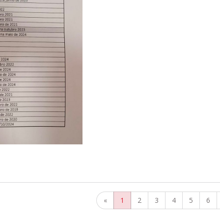
«
1
2
3
4
5
6