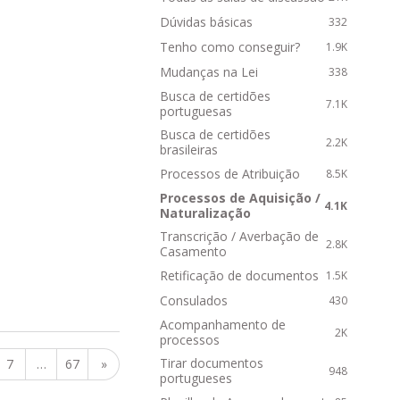
R
Dúvidas básicas
332
á
p
Tenho como conseguir?
1.9K
i
Mudanças na Lei
338
d
Busca de certidões
o
7.1K
portuguesas
s
Busca de certidões
2.2K
brasileiras
Processos de Atribuição
8.5K
Processos de Aquisição /
4.1K
Naturalização
Transcrição / Averbação de
2.8K
Casamento
Retificação de documentos
1.5K
Consulados
430
Acompanhamento de
2K
processos
Tirar documentos
7
…
67
»
948
portugueses