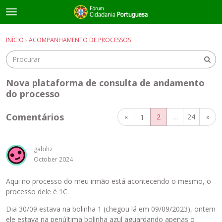
t
o
×
Entrar
·
Registrar-se
g
INÍCIO
›
ACOMPANHAMENTO DE PROCESSOS
Entrar
Registrar-se
g
l
e
Salas de discussão
m
Nova plataforma de consulta de andamento
e
do processo
Guias e Informações Úteis
n
u
Comentários
«
2
…
24
»
1
gabihz
October 2024
Aqui no processo do meu irmão está acontecendo o mesmo, o
processo dele é 1C.
Dia 30/09 estava na bolinha 1 (chegou lá em 09/09/2023), ontem
ele estava na penúltima bolinha azul aguardando apenas o