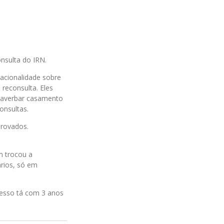
nsulta do IRN.
nacionalidade sobre
reconsulta. Eles
a averbar casamento
onsultas.
provados.
m trocou a
ários, só em
cesso tá com 3 anos