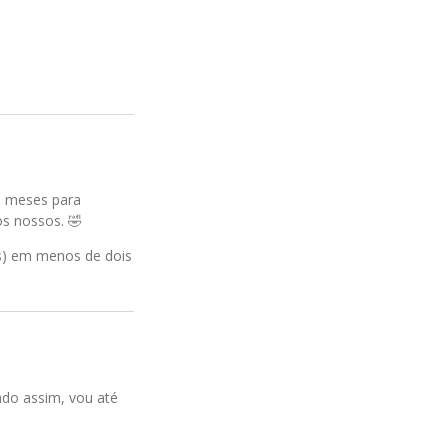
o meses para
 os nossos.
🤣
os) em menos de dois
ndo assim, vou até