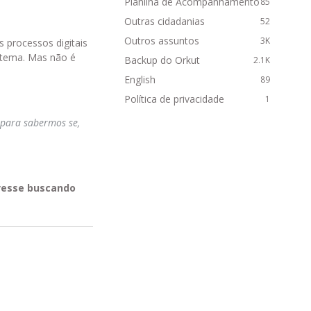
Planilha de Acompanhamento
85
Outras cidadanias
52
Outros assuntos
3K
 processos digitais
stema. Mas não é
Backup do Orkut
2.1K
English
89
Política de privacidade
1
 para sabermos se,
ivesse buscando