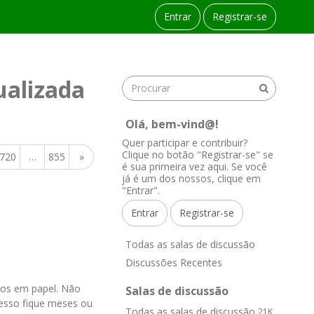
Entrar
Registrar-se
ualizada
Olá, bem-vind@!
Quer participar e contribuir?
Clique no botão "Registrar-se" se
720
…
855
»
é sua primeira vez aqui. Se você
já é um dos nossos, clique em
"Entrar".
Entrar
Registrar-se
L
Todas as salas de discussão
i
Discussões Recentes
n
k
dos em papel. Não
Salas de discussão
s
cesso fique meses ou
Todas as salas de discussão
21K