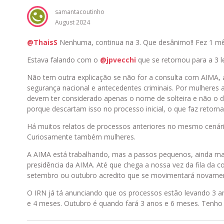
samantacoutinho
August 2024
@ThaisS
Nenhuma, continua na 3. Que desânimo!! Fez 1 mês
Estava falando com o
@jpvecchi
que se retornou para a 3 
Não tem outra explicação se não for a consulta com AIMA, a
segurança nacional e antecedentes criminais. Por mulheres 
devem ter considerado apenas o nome de solteira e não o 
porque descartam isso no processo inicial, o que faz retorna
Há muitos relatos de processos anteriores no mesmo cenár
Curiosamente também mulheres.
A AIMA está trabalhando, mas a passos pequenos, ainda mai
presidência da AIMA. Até que chega a nossa vez da fila da c
setembro ou outubro acredito que se movimentará novame
O IRN já tá anunciando que os processos estão levando 3 a
e 4 meses. Outubro é quando fará 3 anos e 6 meses. Tenho