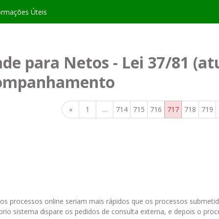
ormações Úteis
de para Netos - Lei 37/81 (at
Acompanhamento
«
1
…
714
715
716
717
718
719
e os processos online seriam mais rápidos que os processos submeti
prio sistema dispare os pedidos de consulta externa, e depois o pro