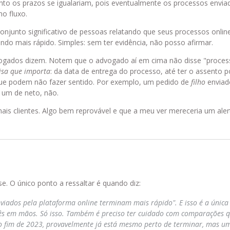
to os prazos se igualariam, pois eventualmente os processos envia
o fluxo.
conjunto significativo de pessoas relatando que seus processos onlin
do mais rápido. Simples: sem ter evidência, não posso afirmar.
gados dizem. Notem que o advogado aí em cima não disse "process
isa que importa
: da data de entrega do processo, até ter o assento
ue podem não fazer sentido. Por exemplo, um pedido de
filho
enviado
 um de neto, não.
mais clientes. Algo bem reprovável e que a meu ver mereceria um ale
. O único ponto a ressaltar é quando diz:
iados pela plataforma online terminam mais rápido". E isso é a única
guês em mãos. Só isso. Também é preciso ter cuidado com comparações 
no fim de 2023, provavelmente já está mesmo perto de terminar, mas um