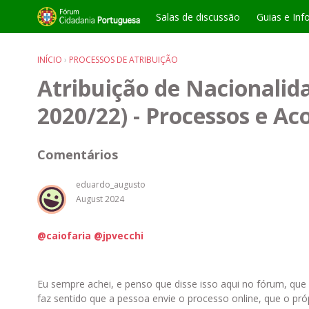
Salas de discussão
Guias e Inf
INÍCIO
›
PROCESSOS DE ATRIBUIÇÃO
Atribuição de Nacionalida
2020/22) - Processos e 
Comentários
eduardo_augusto
August 2024
@caiofaria
@jpvecchi
Eu sempre achei, e penso que disse isso aqui no fórum, qu
faz sentido que a pessoa envie o processo online, que o pró