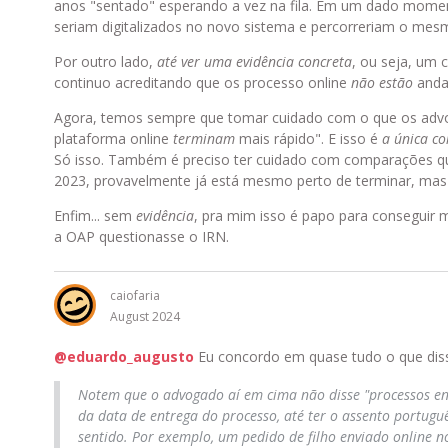
anos "sentado" esperando a vez na fila. Em um dado momen
seriam digitalizados no novo sistema e percorreriam o mesm
Por outro lado,
até ver uma evidência concreta
, ou seja, um 
continuo acreditando que os processo online
não estão
andan
Agora, temos sempre que tomar cuidado com o que os advo
plataforma online
terminam
mais rápido". E isso é
a única co
Só isso. Também é preciso ter cuidado com comparações q
2023, provavelmente já está mesmo perto de terminar, mas
Enfim... sem
evidência
, pra mim isso é papo para conseguir 
a OAP questionasse o IRN.
caiofaria
August 2024
@eduardo_augusto
Eu concordo em quase tudo o que disse
Notem que o advogado aí em cima não disse "processos env
da data de entrega do processo, até ter o assento portu
sentido. Por exemplo, um pedido de filho enviado online 