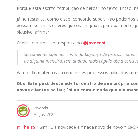
Porque está escrito "Atribuição de netos" no texto. Então,
Já no restante, como disse, concordo super. Não podemos af
possam ser mais céleres que os em papel, principalmente, 
plausível afirmar.
Citei isso acima, em resposta ao
@jpvecchi
:
Só comentei aqui por conta da bagunça de prazos e ainda n
de alguma maneira, tem andado mais rápido até a conclusã
Vamos ficar atentos a como esses processos aplicados mais 
Obs: Este post deste adv foi dentro de sua própria c
novos clientes ao leu; Foi na comunidade que ele me
jpvecchi
August 2024
@ThaisS
" Sim "... a novidade é " nada novo de novo "
😭
😅