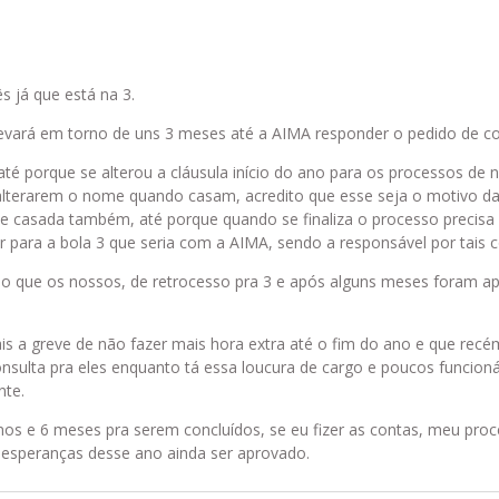
 já que está na 3.
levará em torno de uns 3 meses até a AIMA responder o pedido de co
té porque se alterou a cláusula início do ano para os processos de 
alterarem o nome quando casam, acredito que esse seja o motivo da 
de casada também, até porque quando se finaliza o processo precis
r para a bola 3 que seria com a AIMA, sendo a responsável por tais c
io que os nossos, de retrocesso pra 3 e após alguns meses foram a
s a greve de não fazer mais hora extra até o fim do ano e que recé
onsulta pra eles enquanto tá essa loucura de cargo e poucos funcion
nte.
nos e 6 meses pra serem concluídos, se eu fizer as contas, meu pro
 esperanças desse ano ainda ser aprovado.