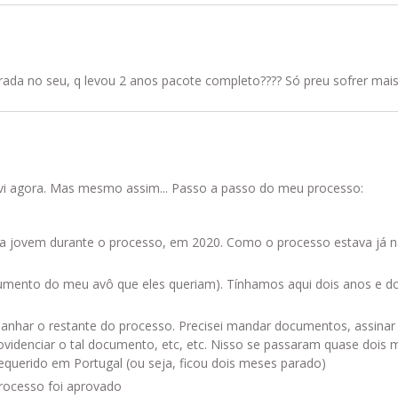
da no seu, q levou 2 anos pacote completo???? Só preu sofrer mais 
 vi agora. Mas mesmo assim... Passo a passo do meu processo:
a jovem durante o processo, em 2020. Como o processo estava já na
mento do meu avô que eles queriam). Tínhamos aqui dois anos e d
panhar o restante do processo. Precisei mandar documentos, assinar 
rovidenciar o tal documento, etc, etc. Nisso se passaram quase dois
querido em Portugal (ou seja, ficou dois meses parado)
rocesso foi aprovado