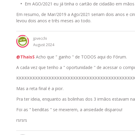
Em AGO/2021 eu já tinha o cartão de cidadão em mãos (
Em resumo, de Mar/2019 a Ago/2021 seriam dois anos e cinc
levou dois anos e três meses ao todo.
jpvecchi
August 2024
@ThaisS
Acho que " ganho " de TODOS aqui do Fórum.
A cada vez que tenho a " oportunidade " de acessar o compu
KKKKKKKKKKKKKKKKKKKKKKKKKKKKKKKKKKKKKKKKKKK
Mas a reta final é a pior.
Pra ter ideia, enquanto as bolinhas dos 3 irmãos estavam 
Foi as " benditas " se mexerem, a ansiedade disparou!
rsrsrs