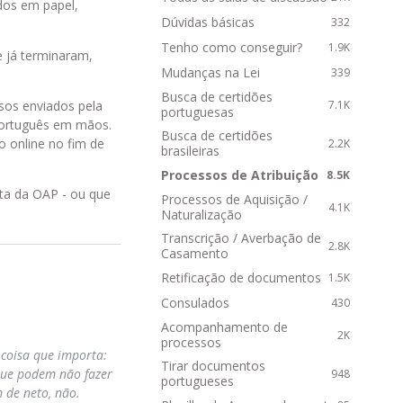
R
dos em papel,
Dúvidas básicas
332
á
p
Tenho como conseguir?
1.9K
e já terminaram,
i
Mudanças na Lei
339
d
Busca de certidões
o
os enviados pela
7.1K
portuguesas
s
 português em mãos.
Busca de certidões
 online no fim de
2.2K
brasileiras
Processos de Atribuição
8.5K
rta da OAP - ou que
Processos de Aquisição /
4.1K
Naturalização
Transcrição / Averbação de
2.8K
Casamento
Retificação de documentos
1.5K
Consulados
430
Acompanhamento de
2K
processos
 coisa que importa:
Tirar documentos
que podem não fazer
948
portugueses
 de neto, não.