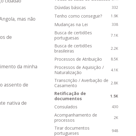
(o cidadão
R
Dúvidas básicas
332
á
p
Tenho como conseguir?
1.9K
 Angola, mas não
i
Mudanças na Lei
338
d
Busca de certidões
o
7.1K
tos de
portuguesas
s
Busca de certidões
2.2K
brasileiras
Processos de Atribuição
8.5K
cimento da minha
Processos de Aquisição /
4.1K
Naturalização
Transcrição / Averbação de
2.8K
o assento de
Casamento
Retificação de
1.5K
documentos
nte nativa de
Consulados
430
Acompanhamento de
2K
processos
Tirar documentos
948
portugueses