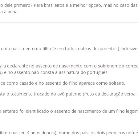
so dele primeiro? Para brasileiros é a melhor opção, mas no caso das
ha a pena.
to do nascimento do filho (e em todos outros documentos) Inclusiv
s: a declarante no assento de nascimento com o sobrenome incorrec
to) e no assento não consta a assinatura do português.
ece como casado e no assento do filho aparece como solteiro.
sta o totalmente trocado do avô paterno (fruto da declaração verbal
o entanto foi identificado o assento de nascimento de um filho legit
gitimo nasceu 4 anos depois), nome dos pais: os dois primeiros nome