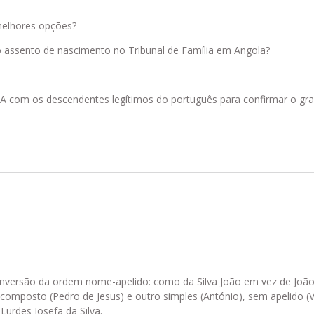
 melhores opções?
o assento de nascimento no Tribunal de Família em Angola?
NA com os descendentes legítimos do português para confirmar o gr
nversão da ordem nome-apelido: como da Silva João em vez de João 
omposto (Pedro de Jesus) e outro simples (António), sem apelido (
urdes Josefa da Silva.