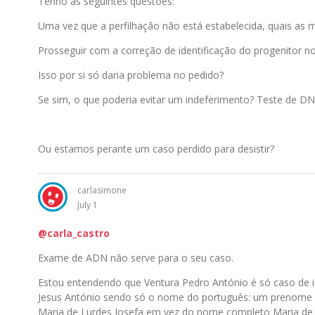
Tenho as seguintes questões:
Uma vez que a perfilhação não está estabelecida, quais as
Prosseguir com a correção de identificação do progenitor n
Isso por si só daria problema no pedido?
Se sim, o que poderia evitar um indeferimento? Teste de D
Ou estamos perante um caso perdido para desistir?
carlasimone
July 1
@carla_castro
Exame de ADN não serve para o seu caso.
Estou entendendo que Ventura Pedro António é só caso de i
Jesus António sendo só o nome do português: um prenome c
Maria de Lurdes Josefa em vez do nome completo Maria de L