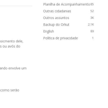
Planilha de Acompanhamento
85
Outras cidadanias
52
Outros assuntos
3K
Backup do Orkut
2.1K
English
89
Política de privacidade
1
asicmento dele,
s ou avós do
quando envolve um
e como serão