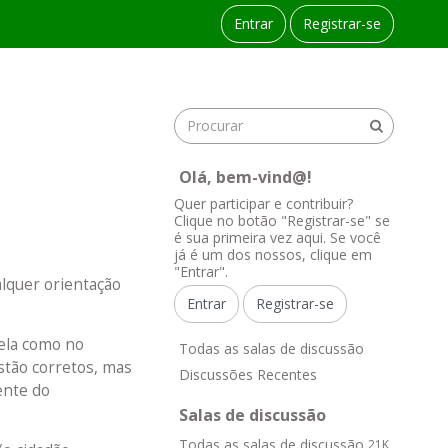
Entrar
Registrar-se
Olá, bem-vind@!
Quer participar e contribuir?
Clique no botão "Registrar-se" se
é sua primeira vez aqui. Se você
já é um dos nossos, clique em
"Entrar".
alquer orientação
Entrar
Registrar-se
L
dela como no
Todas as salas de discussão
i
stão corretos, mas
Discussões Recentes
n
ente do
k
Salas de discussão
s
Todas as salas de discussão
21K