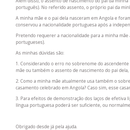
Além disso, o assento de nascimento do pai da minha 
português). No referido assento, o próprio pai da min
A minha mãe e o pai dela nasceram em Angola e foram 
conservou a nacionalidade portuguesa após a indepen
Pretendo requerer a nacionalidade para a minha mãe ao 
portugueses).
As minhas dúvidas são:
1. Considerando o erro no sobrenome do ascendente p
mãe ou também o assento de nascimento do pai dela, qu
2. Como a minha mãe atualmente usa também o sobren
casamento celebrado em Angola? Caso sim, esse casa
3. Para efeitos de demonstração dos laços de efetiva l
língua portuguesa poderá ser suficiente, ou normalm
Obrigado desde já pela ajuda.