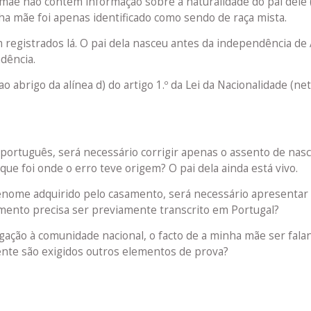
mãe não contém informação sobre a naturalidade do pai dele 
ha mãe foi apenas identificado como sendo de raça mista.
registrados lá. O pai dela nasceu antes da independência de
dência.
abrigo da alínea d) do artigo 1.º da Lei da Nacionalidade (ne
ortuguês, será necessário corrigir apenas o assento de nas
e foi onde o erro teve origem? O pai dela ainda está vivo.
ome adquirido pelo casamento, será necessário apresentar 
mento precisa ser previamente transcrito em Portugal?
igação à comunidade nacional, o facto de a minha mãe ser fala
ente são exigidos outros elementos de prova?