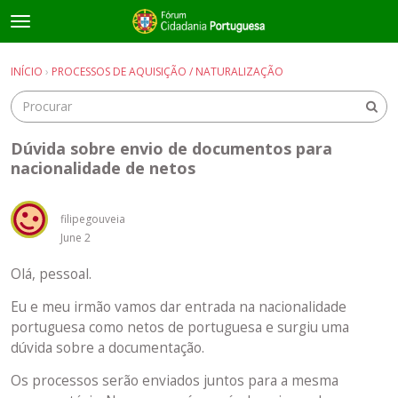
t
o
×
Entrar
·
Registrar-se
g
INÍCIO
›
PROCESSOS DE AQUISIÇÃO / NATURALIZAÇÃO
Entrar
Registrar-se
g
l
e
Salas de discussão
m
Dúvida sobre envio de documentos para
e
nacionalidade de netos
Guias e Informações Úteis
n
u
filipegouveia
June 2
Olá, pessoal.
Eu e meu irmão vamos dar entrada na nacionalidade
portuguesa como netos de portuguesa e surgiu uma
dúvida sobre a documentação.
Os processos serão enviados juntos para a mesma