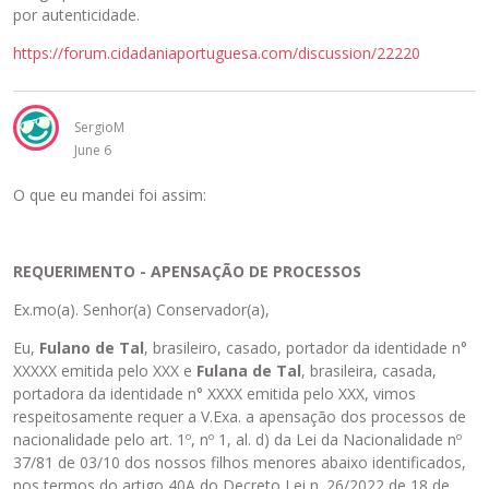
por autenticidade.
https://forum.cidadaniaportuguesa.com/discussion/22220
SergioM
June 6
O que eu mandei foi assim:
REQUERIMENTO - APENSAÇÃO DE PROCESSOS
Ex.mo(a). Senhor(a) Conservador(a),
Eu,
Fulano de Tal
, brasileiro, casado, portador da identidade n°
XXXXX emitida pelo XXX e
Fulana de Tal
, brasileira, casada,
portadora da identidade n° XXXX emitida pelo XXX, vimos
respeitosamente requer a V.Exa. a apensação dos processos de
nacionalidade pelo art. 1º, nº 1, al. d) da Lei da Nacionalidade nº
37/81 de 03/10 dos nossos filhos menores abaixo identificados,
nos termos do artigo 40A do Decreto Lei n. 26/2022 de 18 de