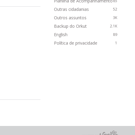
Planilha de Acompanhamento
85
Outras cidadanias
52
Outros assuntos
3K
Backup do Orkut
2.1K
English
89
Política de privacidade
1