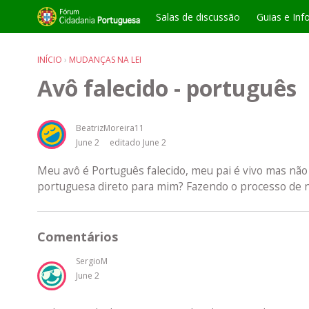
Salas de discussão
Guias e Inf
INÍCIO
›
MUDANÇAS NA LEI
Avô falecido - português
BeatrizMoreira11
June 2
editado June 2
Meu avô é Português falecido, meu pai é vivo mas não
portuguesa direto para mim? Fazendo o processo de 
Comentários
SergioM
June 2