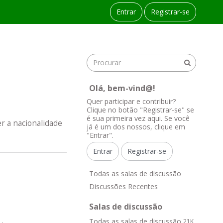
Entrar
Registrar-se
Olá, bem-vind@!
Quer participar e contribuir?
Clique no botão "Registrar-se" se
é sua primeira vez aqui. Se você
r a nacionalidade
já é um dos nossos, clique em
"Entrar".
Entrar
Registrar-se
L
Todas as salas de discussão
i
Discussões Recentes
n
k
Salas de discussão
s
Todas as salas de discussão
21K