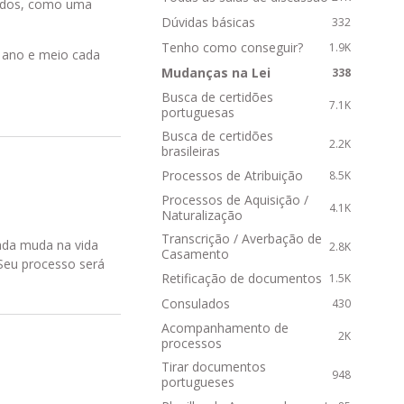
cidos, como uma
R
Dúvidas básicas
332
á
p
Tenho como conseguir?
1.9K
1 ano e meio cada
i
Mudanças na Lei
338
d
Busca de certidões
o
7.1K
portuguesas
s
Busca de certidões
2.2K
brasileiras
Processos de Atribuição
8.5K
Processos de Aquisição /
4.1K
Naturalização
Transcrição / Averbação de
nada muda na vida
2.8K
Casamento
 Seu processo será
Retificação de documentos
1.5K
Consulados
430
Acompanhamento de
2K
processos
Tirar documentos
948
portugueses