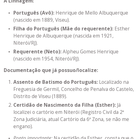
A Linhagem:
Português (Avô):
Henrique de Mello Albuquerque
(nascido em 1889, Viseu).
Filha do Português (Mãe do requerente):
Esther
Henrique de Albuquerque (nascida em 1921,
Niterói/RJ).
Requerente (Neto):
Alpheu Gomes Henrique
(nascido em 1954, Niterói/RJ).
Documentação que já possuo/localize:
Assento de Batismo do Português:
Localizado na
Freguesia de Germil, Concelho de Penalva do Castelo,
Distrito de Viseu (1889).
Certidão de Nascimento da Filha (Esther):
Já
localizei o cartório em Niterói (Registro Civil da 2ª
Zona Judiciária, atual Cartório da 6ª Zona, se não me
engano).
Ponto importante:
Na certidão da Esther, consta que o