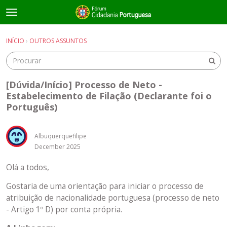
t
o
×
Entrar
·
Registrar-se
g
INÍCIO
›
OUTROS ASSUNTOS
Entrar
Registrar-se
g
l
e
Salas de discussão
m
[Dúvida/Início] Processo de Neto -
e
Estabelecimento de Filação (Declarante foi o
Guias e Informações Úteis
n
Português)
u
Albuquerquefilipe
December 2025
Olá a todos,
Gostaria de uma orientação para iniciar o processo de
atribuição de nacionalidade portuguesa (processo de neto
- Artigo 1º D) por conta própria.