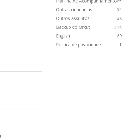
Planilha de Acompanhamento
85
Outras cidadanias
52
Outros assuntos
3K
Backup do Orkut
2.1K
English
89
Política de privacidade
1
r.