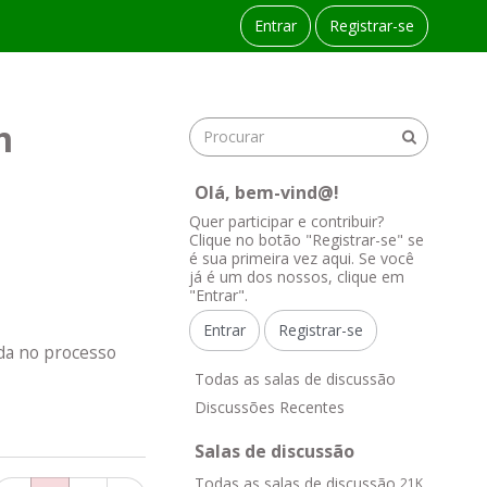
Entrar
Registrar-se
m
Olá, bem-vind@!
Quer participar e contribuir?
Clique no botão "Registrar-se" se
é sua primeira vez aqui. Se você
já é um dos nossos, clique em
"Entrar".
Entrar
Registrar-se
da no processo
L
Todas as salas de discussão
i
Discussões Recentes
n
k
Salas de discussão
s
Todas as salas de discussão
21K