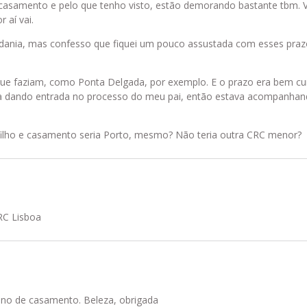
casamento e pelo que tenho visto, estão demorando bastante tbm. 
 aí vai.
ania, mas confesso que fiquei um pouco assustada com esses prazo
ue faziam, como Ponta Delgada, por exemplo. E o prazo era bem cur
va dando entrada no processo do meu pai, então estava acompanha
 filho e casamento seria Porto, mesmo? Não teria outra CRC menor?
RC Lisboa
no de casamento. Beleza, obrigada