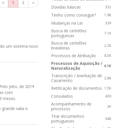
R
«
1
2
»
Dúvidas básicas
332
á
p
Tenho como conseguir?
1.9K
i
Mudanças na Lei
339
d
Busca de certidões
o
7.1K
portuguesas
s
Busca de certidões
2.2K
tando um sistema novo
brasileiras
Processos de Atribuição
8.5K
Processos de Aquisição /
4.1K
Naturalização
Transcrição / Averbação de
2.8K
Casamento
elo jeito, de 2019
Retificação de documentos
1.5K
tão com
Consulados
430
3 meses.
Acompanhamento de
2K
 grande valia e
processos
Tirar documentos
948
portugueses