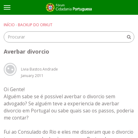
t
o
×
Entrar
·
Registrar-se
g
INÍCIO
›
BACKUP DO ORKUT
Entrar
Registrar-se
g
l
e
Salas de discussão
m
Averbar divorcio
e
Guias e Informações Úteis
n
u
Livia Bastos Andrade
January 2011
Oi Gente!
Alguém sabe se é possivel averbar o divorcio sem
advogado? Se alguém teve a experiencia de averbar
divorcio em Portugal ou sabe quais sao os passos, poderia
me contar?
Fui ao Consulado do Rio e eles me disseram que o divorcio