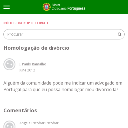
t
o
×
Entrar
·
Registrar-se
g
INÍCIO
›
BACKUP DO ORKUT
Entrar
Registrar-se
g
l
e
Salas de discussão
m
Homologação de divórcio
e
Guias e Informações Úteis
n
u
J. Paulo Ramalho
June 2012
Alguém da comunidade pode me indicar um advogado em
Portugal para que eu possa homologar meu divórcio lá?
Comentários
Angela Escobar Escobar