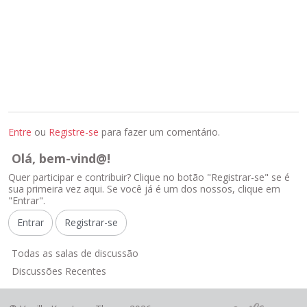
Entre
ou
Registre-se
para fazer um comentário.
Olá, bem-vind@!
Quer participar e contribuir? Clique no botão "Registrar-se" se é
sua primeira vez aqui. Se você já é um dos nossos, clique em
"Entrar".
Entrar
Registrar-se
L
Todas as salas de discussão
i
Discussões Recentes
n
k